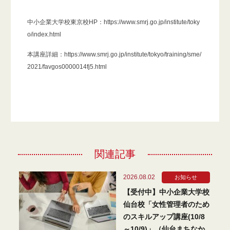
中小企業大学校東京校HP：
https://www.smrj.go.jp/institute/toky
o/index.html
本講座詳細：
https://www.smrj.go.jp/institute/tokyo/training/sme/
2021/favgos0000014fj5.html
関連記事
2026.08.02
お知らせ
【受付中】中小企業大学校
仙台校「女性管理者のため
のスキルアップ講座(10/8
～10/9)」（仙台まちなか