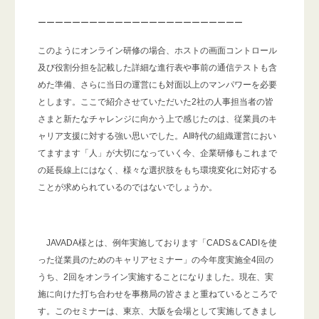
ーーーーーーーーーーーーーーーーーーーーーーーー
このようにオンライン研修の場合、ホストの画面コントロール
及び役割分担を記載した詳細な進行表や事前の通信テストも含
めた準備、さらに当日の運営にも対面以上のマンパワーを必要
とします。ここで紹介させていただいた2社の人事担当者の皆
さまと新たなチャレンジに向かう上で感じたのは、従業員のキ
ャリア支援に対する強い思いでした。AI時代の組織運営におい
てますます「人」が大切になっていく今、企業研修もこれまで
の延長線上にはなく、様々な選択肢をもち環境変化に対応する
ことが求められているのではないでしょうか。
JAVADA様とは、例年実施しております「CADS＆CADIを使
った従業員のためのキャリアセミナー」の今年度実施全4回の
うち、2回をオンライン実施することになりました。現在、実
施に向けた打ち合わせを事務局の皆さまと重ねているところで
す。このセミナーは、東京、大阪を会場として実施してきまし