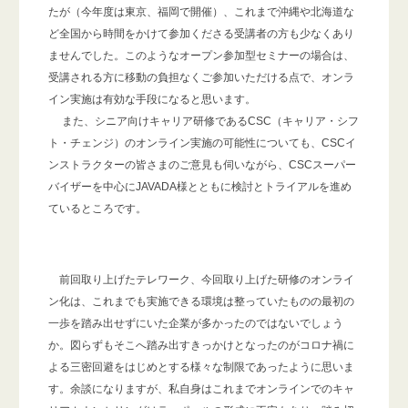
たが（今年度は東京、福岡で開催）、これまで沖縄や北海道な
ど全国から時間をかけて参加くださる受講者の方も少なくあり
ませんでした。このようなオープン参加型セミナーの場合は、
受講される方に移動の負担なくご参加いただける点で、オンラ
イン実施は有効な手段になると思います。
また、シニア向けキャリア研修であるCSC（キャリア・シフ
ト・チェンジ）のオンライン実施の可能性についても、CSCイ
ンストラクターの皆さまのご意見も伺いながら、CSCスーパー
バイザーを中心にJAVADA様とともに検討とトライアルを進め
ているところです。
前回取り上げたテレワーク、今回取り上げた研修のオンライ
ン化は、これまでも実施できる環境は整っていたものの最初の
一歩を踏み出せずにいた企業が多かったのではないでしょう
か。図らずもそこへ踏み出すきっかけとなったのがコロナ禍に
よる三密回避をはじめとする様々な制限であったように思いま
す。余談になりますが、私自身はこれまでオンラインでのキャ