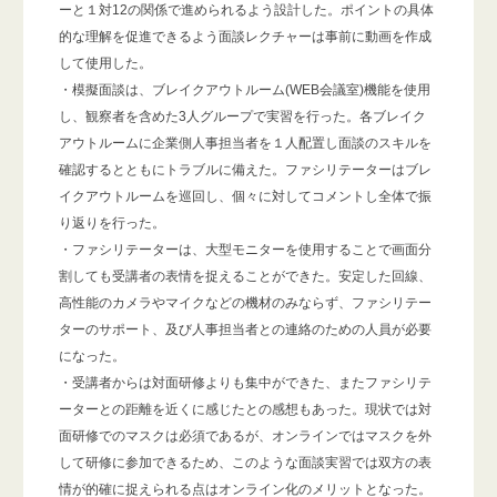
ーと１対12の関係で進められるよう設計した。ポイントの具体
的な理解を促進できるよう面談レクチャーは事前に動画を作成
して使用した。
・模擬面談は、ブレイクアウトルーム(WEB会議室)機能を使用
し、観察者を含めた3人グループで実習を行った。各ブレイク
アウトルームに企業側人事担当者を１人配置し面談のスキルを
確認するとともにトラブルに備えた。ファシリテーターはブレ
イクアウトルームを巡回し、個々に対してコメントし全体で振
り返りを行った。
・ファシリテーターは、大型モニターを使用することで画面分
割しても受講者の表情を捉えることができた。安定した回線、
高性能のカメラやマイクなどの機材のみならず、ファシリテー
ターのサポート、及び人事担当者との連絡のための人員が必要
になった。
・受講者からは対面研修よりも集中ができた、またファシリテ
ーターとの距離を近くに感じたとの感想もあった。現状では対
面研修でのマスクは必須であるが、オンラインではマスクを外
して研修に参加できるため、このような面談実習では双方の表
情が的確に捉えられる点はオンライン化のメリットとなった。