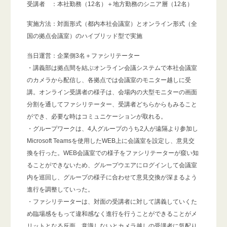
受講者 ：本社勤務（12名）＋地方勤務のシニア層（12名）
実施方法：対面形式（都内本社会議室）とオンライン形式（全
国の拠点会議室）のハイブリッド型で実施
当日運営：企業側3名＋ファシリテーター
・講義部は拠点間を結ぶオンライン会議システムで本社会議室
のカメラから配信し、各拠点では会議室のモニター越しに受
講。オンライン受講者の様子は、会場内の大型モニターの画面
分割を通してファシリテーター、受講者どちらからもみること
ができ、必要な時はコミュニケーションが取れる。
・グループワークは、4人グループのうち2人が遠隔より参加し
Microsoft Teamsを使用したWEB上に会議室を設定し、意見交
換を行った。WEB会議室での様子をファシリテーターが窺い知
ることができないため、グループウエアにログインして会議室
内を巡回し、グループの様子に合わせて意見交換が深まるよう
進行を調整していった。
・ファシリテーターは、対面の受講者に対して講義していくた
め臨場感をもって違和感なく進行を行うことができることがメ
リットとなる反面、意識しないとカメラ越しの受講者に気配り