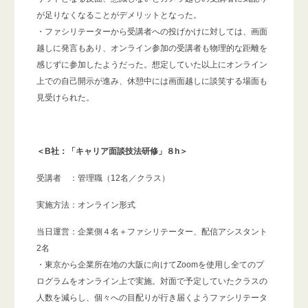
が足りなくなることがデメリットとなった。
・ファシリテーターから受講者への投げかけに対しては、画面
越しに発言もあり、オンライン参加の受講者も物理的な距離を
感じずに参加したようだった。想定していた以上にオンライン
上での自己開示が進み、休憩中には画面越しに談笑する場面も
見受けられた。
＜B社：「キャリア面談技法研修」８h＞
受講者 ：管理職（12名／クラス）
実施方法：オンライン形式
当日運営：企業側４名＋ファシリテーター、配信アシスタント
2名
・東京から企業所在地の大阪に向けてZoomを使用し全てのプ
ログラムをオンライン上で実施。対面で予定していたクラスの
人数を減らし、個々への目配りが行き届くようファシリテータ