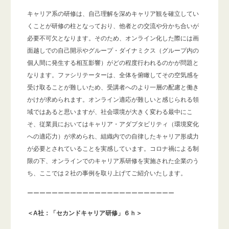
キャリア系の研修は、自己理解を深めキャリア観を確立してい
くことが研修の柱となっており、他者との交流や分かち合いが
必要不可欠となります。そのため、オンライン化した際には画
面越しでの自己開示やグループ・ダイナミクス（グループ内の
個人間に発生する相互影響）がどの程度行われるのかが問題と
なります。ファシリテーターは、全体を俯瞰してその空気感を
受け取ることが難しいため、受講者へのより一層の配慮と働き
かけが求められます。オンライン適応が難しいと感じられる領
域ではあると思いますが、社会環境が大きく変わる最中にこ
そ、従業員においてはキャリア・アダプタビリティ（環境変化
への適応力）が求められ、組織内での自律したキャリア形成力
が必要とされていることを実感しています。コロナ禍による制
限の下、オンラインでのキャリア系研修を実施された企業のう
ち、ここでは２社の事例を取り上げてご紹介いたします。
ーーーーーーーーーーーーーーーーーーーーーーーー
＜A社：「セカンドキャリア研修」６ｈ＞