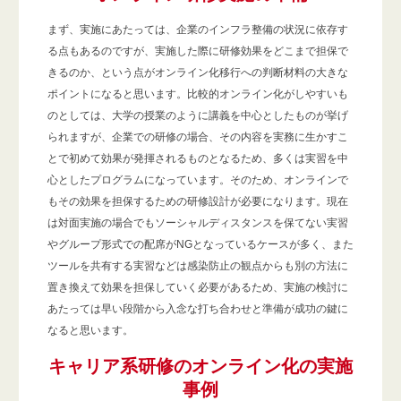
まず、実施にあたっては、企業のインフラ整備の状況に依存す
る点もあるのですが、実施した際に研修効果をどこまで担保で
きるのか、という点がオンライン化移行への判断材料の大きな
ポイントになると思います。比較的オンライン化がしやすいも
のとしては、大学の授業のように講義を中心としたものが挙げ
られますが、企業での研修の場合、その内容を実務に生かすこ
とで初めて効果が発揮されるものとなるため、多くは実習を中
心としたプログラムになっています。そのため、オンラインで
もその効果を担保するための研修設計が必要になります。現在
は対面実施の場合でもソーシャルディスタンスを保てない実習
やグループ形式での配席がNGとなっているケースが多く、また
ツールを共有する実習などは感染防止の観点からも別の方法に
置き換えて効果を担保していく必要があるため、実施の検討に
あたっては早い段階から入念な打ち合わせと準備が成功の鍵に
なると思います。
キャリア系研修のオンライン化の実施
事例