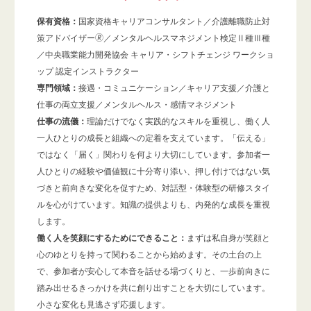
保有資格：
国家資格キャリアコンサルタント／介護離職防止対
策アドバイザー🄬／メンタルヘルスマネジメント検定Ⅱ種​Ⅲ種
／中央職業能力開発協会 キャリア・シフトチェンジ ワークショ
ップ 認定インストラクター
専門領域：
接遇・コミュニケーション／キャリア支援／介護と
仕事の両立支援／メンタルヘルス・感情マネジメント
仕事の流儀：
理論だけでなく実践的なスキルを重視し、働く人
一人ひとりの成長と組織への定着を支えています。「伝える」
ではなく「届く」関わりを何より大切にしています。参加者一
人ひとりの経験や価値観に十分寄り添い、押し付けではない気
づきと前向きな変化を促すため、対話型・体験型の研修スタイ
ルを心がけています。知識の提供よりも、内発的な成長を重視
します。
働く人を笑顔にするためにできること：
まずは私自身が笑顔と
心のゆとりを持って関わることから始めます。その土台の上
で、参加者が安心して本音を話せる場づくりと、一歩前向きに
踏み出せるきっかけを共に創り出すことを大切にしています。
小さな変化も見逃さず応援します。