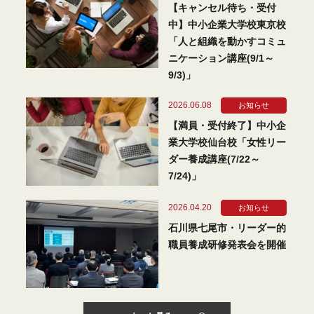
【キャンセル待ち・受付
中】中小企業大学校東京校
「人と組織を動かすコミュ
ニケーション講座(9/1～
9/3)」
2026.06.08
お知らせ
【満員・受付終了】中小企
業大学校仙台校「女性リー
ダー養成講座(7/22～
7/24)」
2026.04.20
お知らせ
石川県七尾市・リーダー的
職員養成研修発表会を開催