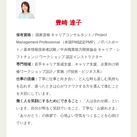
豊崎 達子
保有資格：
国家資格 キャリアコンサルタント／Project
Management Professional （米国PMI認定PMP）／ITパスポー
ト／基本情報技術者試験／中央職業能力開発協会 キャリア・シ
フトチェンジ ワークショップ 認定インストラクター
専門領域：
若手キャリア形成支援、キャリア支援、企業向け研
修ワークショップ設計／実施（IT技術・ビジネス系）
仕事の流儀：
丁寧に仕事と向き合い、どんな時も楽しむ気持ち
を忘れず、迷ったときは心がワクワクする方を選んで進むこと
を大切にしています。
働く人を笑顔にするためにできること：
「人は合わせ鏡」とい
います。自分が明るく笑顔でいること、丁寧な「お疲れさま」
「ありがとう」の挨拶で、心地よい空気をつくることを心掛け
ています。