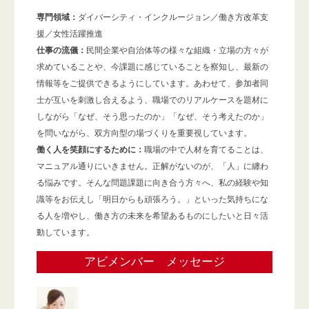
専門領域：
ダイバーシティ・インクルージョン／働き方改革支
援／女性活躍推進
仕事の流儀：
民間企業や自治体等の様々な組織・立場の方々が
求めていることや、今課題に感じていることを察知し、最新の
情報等をご提供できるようにしています。あわせて、参加者同
士が互いを刺激し合えるよう、職場でのリアルケースを題材に
しながら「なぜ、そう思ったのか」「なぜ、そう考えたのか」
を問いながら、双方向型の場づくりを重要視しています。
働く人を笑顔にするために：
職場の中で人材を育てることは、
マニュアル通りにいきません。正解がないのが、「人」に纏わ
る悩みです。そんな問題課題に向き合う方々へ、私の経験や知
識等をお伝えし「明日からも頑張ろう。」といった気持ちにな
る人を増やし、働き方の未来を希望あるものにしたいと日々活
動しています。
アビメンバー メッセージ