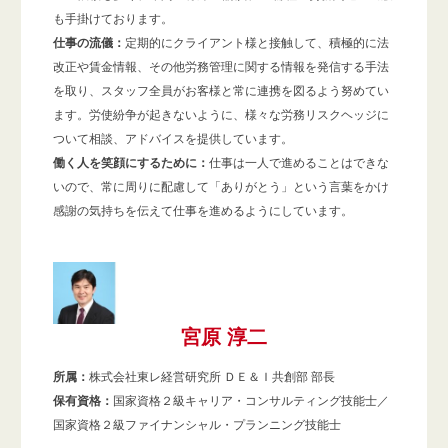
も手掛けております。
仕事の流儀：
定期的にクライアント様と接触して、積極的に法
改正や賃金情報、その他労務管理に関する情報を発信する手法
を取り、スタッフ全員がお客様と常に連携を図るよう努めてい
ます。労使紛争が起きないように、様々な労務リスクヘッジに
ついて相談、アドバイスを提供しています。
働く人を笑顔にするために：
仕事は一人で進めることはできな
いので、常に周りに配慮して「ありがとう」という言葉をかけ
感謝の気持ちを伝えて仕事を進めるようにしています。
宮原 淳二
所属：
株式会社東レ経営研究所 ＤＥ＆Ｉ共創部 部長
保有資格：
国家資格２級キャリア・コンサルティング技能士／
国家資格２級ファイナンシャル・プランニング技能士