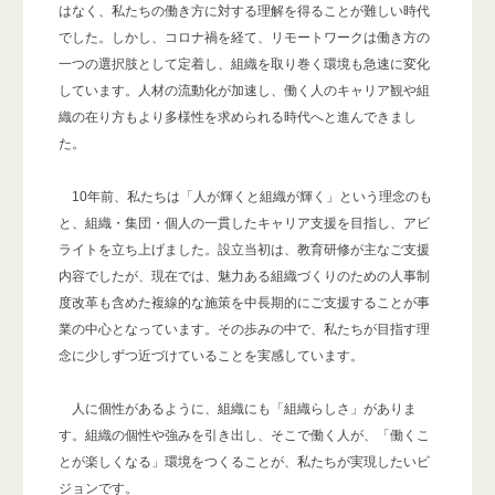
はなく、私たちの働き方に対する理解を得ることが難しい時代
でした。しかし、コロナ禍を経て、リモートワークは働き方の
一つの選択肢として定着し、組織を取り巻く環境も急速に変化
しています。人材の流動化が加速し、働く人のキャリア観や組
織の在り方もより多様性を求められる時代へと進んできまし
た。
10年前、私たちは「人が輝くと組織が輝く」という理念のも
と、組織・集団・個人の一貫したキャリア支援を目指し、アビ
ライトを立ち上げました。設立当初は、教育研修が主なご支援
内容でしたが、現在では、魅力ある組織づくりのための人事制
度改革も含めた複線的な施策を中長期的にご支援することが事
業の中心となっています。その歩みの中で、私たちが目指す理
念に少しずつ近づけていることを実感しています。
人に個性があるように、組織にも「組織らしさ」がありま
す。組織の個性や強みを引き出し、そこで働く人が、「働くこ
とが楽しくなる」環境をつくることが、私たちが実現したいビ
ジョンです。