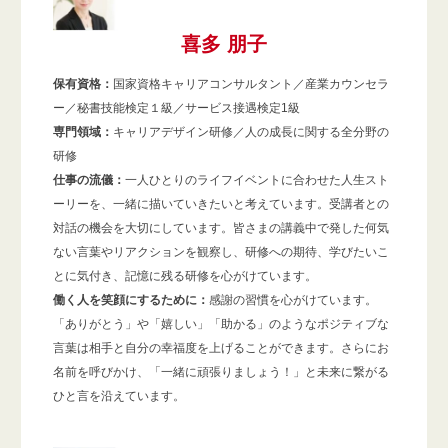
喜多 朋子
保有資格：
国家資格キャリアコンサルタント／産業カウンセラ
ー／秘書技能検定１級／サービス接遇検定1級
専門領域：
キャリアデザイン研修／人の成長に関する全分野の
研修
仕事の流儀：
一人ひとりのライフイベントに合わせた人生スト
ーリーを、一緒に描いていきたいと考えています。受講者との
対話の機会を大切にしています。皆さまの講義中で発した何気
ない言葉やリアクションを観察し、研修への期待、学びたいこ
とに気付き、記憶に残る研修を心がけています。
働く人を笑顔にするために：
感謝の習慣を心がけています。
「ありがとう」や「嬉しい」「助かる」のようなポジティブな
言葉は相手と自分の幸福度を上げることができます。さらにお
名前を呼びかけ、「一緒に頑張りましょう！」と未来に繋がる
ひと言を沿えています。