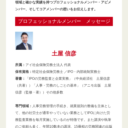
領域と確かな実績を持つプロフェッショナルメンバー・アビメ
ンバー、そしてコアメンバーの想いをお伝えします。
プロフェッショナルメンバー メッセージ
土屋 信彦
所属：
アイ社会保険労務士法人 代表
保有資格：
特定社会保険労務士 ／IPO・内部統制実務士
著書：
「IPOの労務監査と企業実務」（中央経済社 土屋信彦
（共著））「人事・労務のしごとの基本」（アニモ出版 土屋
信彦（監修・著））その他多数
専門領域：
人事労務管理の手続き、就業規則の整備を主体とし
て、他の社労士が通常やっていない業務としてIPOに向けた労
務監査業務を毎月実施しているのが特徴です。また講演や執筆
のご依頼も多く、年間10数本の講演、15冊程の労務関連の出版