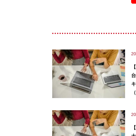
20
【
台
キ
（
20
【