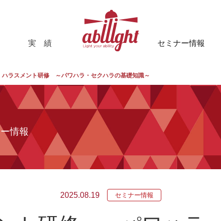
実 績
セミナー情報
インタビュー
】ハラスメント研修 ～パワハラ・セクハラの基礎知識～
お客様の声
修
活動報告
リング/
ナー情報
ン
2025.08.19
セミナー情報