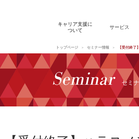
キャリア支援に
サービス
ついて
パートナー型
トップページ
セミナー情報
【受付終了
>
>
コンサルティング
オーダーメイド研
Seminar
キャリアカウンセ
セミ
パーソナルレッス