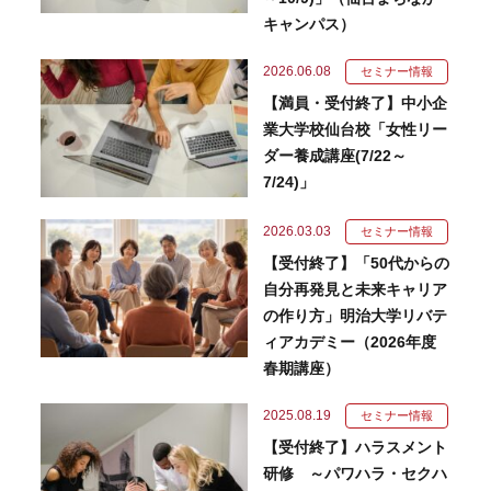
キャンパス）
2026.06.08
セミナー情報
【満員・受付終了】中小企
業大学校仙台校「女性リー
ダー養成講座(7/22～
7/24)」
2026.03.03
セミナー情報
【受付終了】「50代からの
自分再発見と未来キャリア
の作り方」明治大学リバテ
ィアカデミー（2026年度
春期講座）
2025.08.19
セミナー情報
【受付終了】ハラスメント
研修 ～パワハラ・セクハ