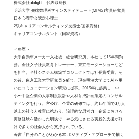
株式会社abilight 代表取締役
明治大学 先端数理科学インスティテュート(MIMS)客員研究員
日本心理学会認定心理士
2級キャリアコンサルティング技能士(国家資格)
キャリアコンサルタント（国家資格）
＜略歴＞
大手自動車メーカー入社後、総合研究所、本社にて15年間勤
務。全社女子社員教育トレーナー、東京モーターショーなど
を担当。全社システム構築プロジェクトでは社長賞受賞。そ
の後、東京工業大学研究員を経て、現在明治大学にてAIを用
いたコミュニケーション研究に従事。2015年に起業し、中
小〜中堅企業の人事制度設計や人材育成計画策定のコンサル
ティングを行う。官公庁、企業の研修では、約15年間で3万人
以上の社会人教育に携わり、論理的な思考力、企業における
実務経験を活かした明快で、やる気にさせる実践的支援が好
評で多くの社会人から支持されている。
著書「自分のことがわかる本 ポジティブ・アプローチで描く