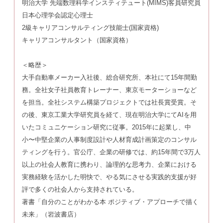
明治大学 先端数理科学インスティテュート(MIMS)客員研究員
日本心理学会認定心理士
2級キャリアコンサルティング技能士(国家資格)
キャリアコンサルタント（国家資格）
＜略歴＞
大手自動車メーカー入社後、総合研究所、本社にて15年間勤
務。全社女子社員教育トレーナー、東京モーターショーなど
を担当。全社システム構築プロジェクトでは社長賞受賞。そ
の後、東京工業大学研究員を経て、現在明治大学にてAIを用
いたコミュニケーション研究に従事。2015年に起業し、中
小〜中堅企業の人事制度設計や人材育成計画策定のコンサル
ティングを行う。官公庁、企業の研修では、約15年間で3万人
以上の社会人教育に携わり、論理的な思考力、企業における
実務経験を活かした明快で、やる気にさせる実践的支援が好
評で多くの社会人から支持されている。
著書「自分のことがわかる本 ポジティブ・アプローチで描く
未来」（岩波書店）