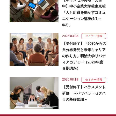
【キャンセル待ち・受付
中】中小企業大学校東京校
「人と組織を動かすコミュ
ニケーション講座(9/1～
9/3)」
2026.03.03
セミナー情報
【受付終了】「50代からの
自分再発見と未来キャリア
の作り方」明治大学リバテ
ィアカデミー（2026年度
春期講座）
2025.08.19
セミナー情報
【受付終了】ハラスメント
研修 ～パワハラ・セクハ
ラの基礎知識～